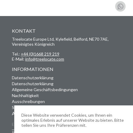
KONTAKT
Treelocate Europe Ltd, Kylefield, Belford, NE70 7AE,
Vereinigtes Königreich
Tel.:
+44 (0)1668 219 219
E-Mail:
info@treelocate.com
INFORMATIONEN
Datenschutzerklärung
Datenschutzerklärung
Allgemeine Geschäftsbedingungen
Nachhaltigkeit
Ausschreibungen
Stellenangebote
ABONNIEREN SIE UNSEREN NEWSLETTER
Diese Website verwendet Cookies, um Ihnen ein
optimales Erlebnis auf unserer Website zu bieten. Bitte
teilen Sie uns Ihre Präferenzen mit.
Ihre Daten werden gemäß unserer Datenschutzerklärung