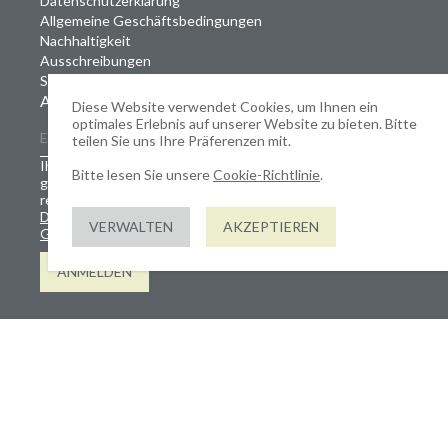
Datenschutzerklärung
Allgemeine Geschäftsbedingungen
Nachhaltigkeit
Ausschreibungen
Stellenangebote
ABONNIEREN SIE UNSEREN NEWSLETTER
Diese Website verwendet Cookies, um Ihnen ein
optimales Erlebnis auf unserer Website zu bieten. Bitte
teilen Sie uns Ihre Präferenzen mit.
Ihre Daten werden gemäß unserer Datenschutzerklärung
Bitte lesen Sie unsere
Cookie-Richtlinie
.
gespeichert und verarbeitet. Diese Website ist durch
reCAPTCHA geschützt; es gelten die
Datenschutzerklärung
und
die Nutzungsbedingungen von
VERWALTEN
AKZEPTIEREN
Google
.
ANMELDEN
Copyright © 2026 TreeLocate Europe Ltd
Firmennummer: SC156162
Website von JUMP