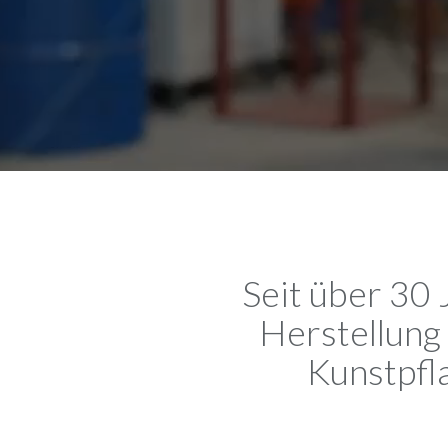
Seit über 30 
Herstellung
Kunstpfl