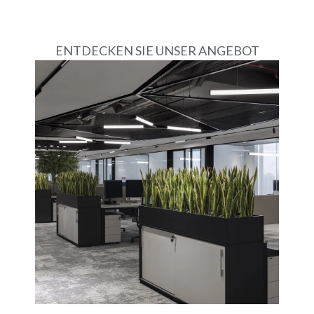
ENTDECKEN SIE UNSER ANGEBOT